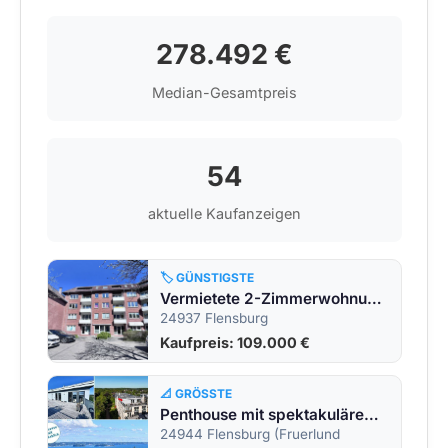
278.492 €
Median-Gesamtpreis
54
aktuelle Kaufanzeigen
🏷️ GÜNSTIGSTE
Vermietete 2-Zimmerwohnung am Friesischen Berg!
24937 Flensburg
Kaufpreis: 109.000 €
📐 GRÖSSTE
Penthouse mit spektakulärem Fördeblick &#8211; Wohnen auf höchstem Niveau in der &#8222;Alten Gärtnerei&#8220;
24944 Flensburg (Fruerlund