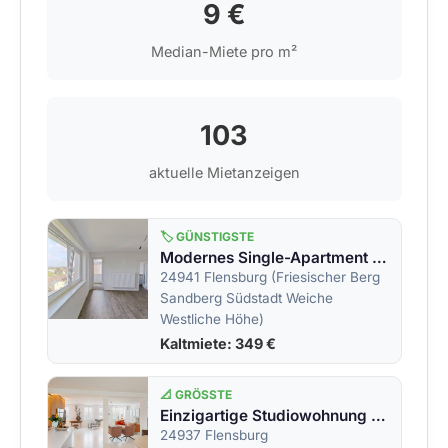
9 €
Median-Miete pro m²
103
aktuelle Mietanzeigen
🏷️ GÜNSTIGSTE
Modernes Single-Apartment mit EINBAUKÜCHE, BALKON und tollem Ausblick
24941 Flensburg (Friesischer Berg
Sandberg Südstadt Weiche
Westliche Höhe)
Kaltmiete: 349 €
📐 GRÖSSTE
Einzigartige Studiowohnung mit Hafenpanorama ! Bitte bewerben Sie sich online !
24937 Flensburg