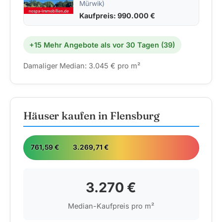
Mürwik)
Kaufpreis: 990.000 €
+15 Mehr Angebote als vor 30 Tagen (39)
Damaliger Median: 3.045 € pro m²
Häuser kaufen in Flensburg
761,59 €
3.269,71 €
9.
3.270 €
Median-Kaufpreis pro m²