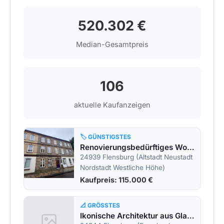
520.302 €
Median-Gesamtpreis
106
aktuelle Kaufanzeigen
🏷️ GÜNSTIGSTES
Renovierungsbedürftiges Wohnhaus mit Potenzial in Flensburgs Norden
24939 Flensburg (Altstadt Neustadt
Nordstadt Westliche Höhe)
Kaufpreis: 115.000 €
📐 GRÖSSTES
Ikonische Architektur aus Glas, Licht und Raum – über der Förde