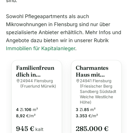
sind.
Sowohl Pflegeapartments als auch
Mikrowohnungen in Flensburg sind nur über
spezialisierte Anbieter erhältlich. Mehr Infos und
Angebote dazu bieten wir in unserer Rubrik
Immobilien für Kapitalanleger
.
Familienfreun
Charmantes
dlich in
Haus mit
Mürwik – Ihr
Modernisierun
24944 Flensburg
24941 Flensburg
(Fruerlund Mürwik)
(Friesischer Berg
neues Zuhause
gen in
Sandberg Südstadt
Flensburg
Weiche Westliche
Höhe)
4
Zi.
106
m²
3
Zi.
85
m²
8,92
€/m²
3.353
€/m²
945 €
285.000 €
kalt