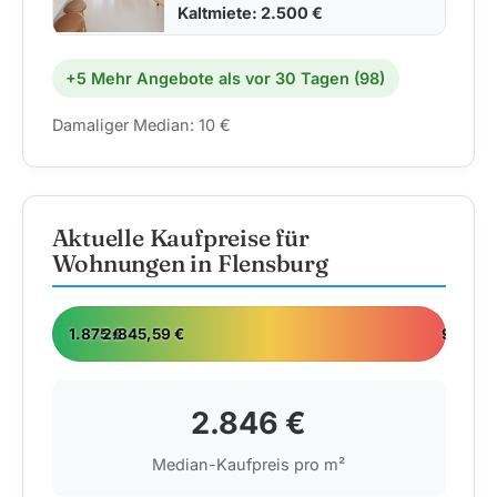
Kaltmiete: 2.500 €
+5 Mehr Angebote als vor 30 Tagen (98)
Damaliger Median: 10 €
Aktuelle Kaufpreise für
Wohnungen in Flensburg
1.875 €
2.845,59 €
9.999,
2.846 €
Median-Kaufpreis pro m²