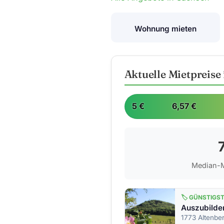
Wohnung mieten
Aktuelle Mietpreis
5 €
6,57 €
Median-M
🏷️ GÜNSTIGS
1773 Altenbe