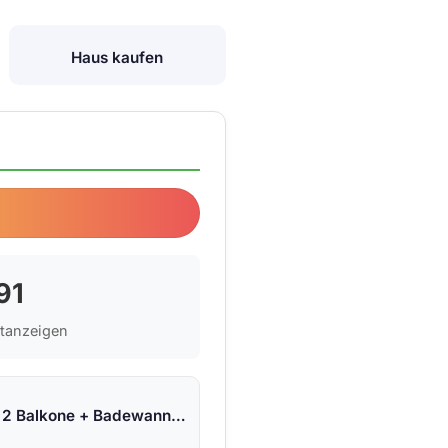
Haus kaufen
50 €
91
etanzeigen
Große 6 RW + 2 Balkone + Badewanne + Dusche + Fußbodenheizung + frisch saniert