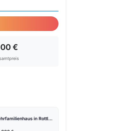
12.309,25 €
00 €
samtpreis
Attraktives Mehrfamilienhaus in Rottluff &#8211; gefragte Lage, zwei vermietete Etagen und Ausbaubedarf in zwei Dachetagen