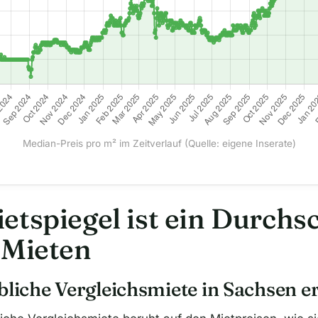
Median-Preis pro m² im Zeitverlauf (Quelle: eigene Inserate)
etspiegel ist ein Durchsc
 Mieten
bliche Vergleichsmiete in Sachsen er