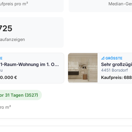
fpreis pro m²
Median-Ge
725
Kaufanzeigen
TE
📐 GRÖSSTE
Gemütliche 1-Raum-Wohnung im 1. OG mit Terrasse &#8211; Ihr kleines Investment mit großer Wirkung!
au
4451 Borsdorf
20.000 €
Kaufpreis: 68
or 31 Tagen (3527)
ro m²