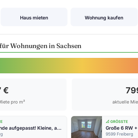
Haus mieten
Wohnung kaufen
e für Wohnungen in Sachsen
7 €
79
iete pro m²
aktuelle Mi
TE
📐 GRÖSSTE
Auszubildende aufgepasst! Kleine, aber feine 1-Raumwohnung zu vermieten!
rg
9599 Freiberg