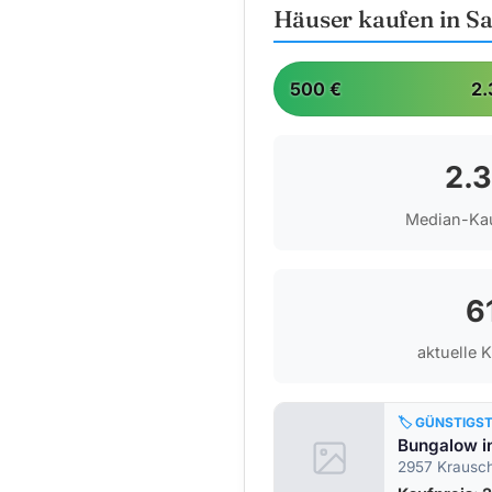
Häuser kaufen in S
500 €
2.
2.
Median-Kau
6
aktuelle 
🏷️ GÜNSTIGS
2957 Krauschw