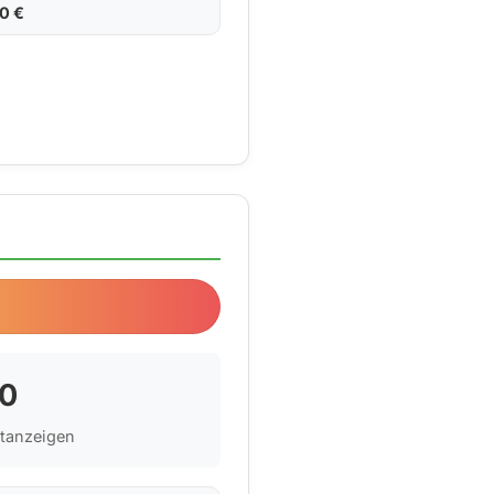
90 €
33,33 €
0
etanzeigen