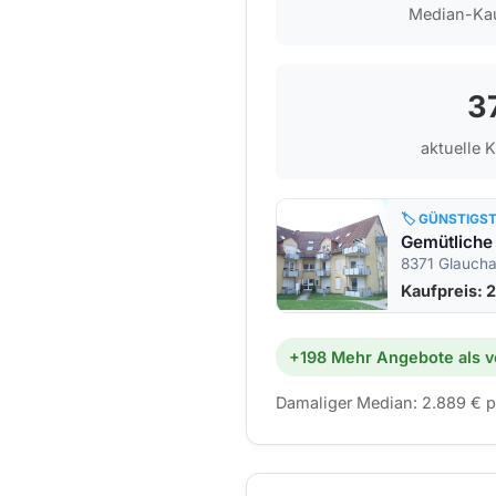
Median-Kau
3
aktuelle 
🏷️ GÜNSTIGS
8371 Glauch
Kaufpreis: 
+198 Mehr Angebote als v
Damaliger Median: 2.889 € p