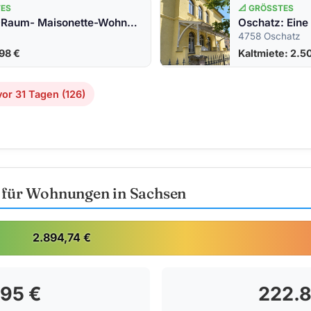
TES
📐 GRÖSSTES
moderne 3-Raum- Maisonette-Wohnung in der Gartenstadt Lauta ab 01.09.2026 mit Garten
4758 Oschatz
98 €
Kaltmiete: 2.5
or 31 Tagen (126)
e für Wohnungen in Sachsen
2.894,74 €
895 €
222.8