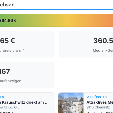
achsen
364,86 €
365 €
360.5
fpreis pro m²
Median-Ge
167
Kaufanzeigen
TES
📐 GRÖSSTES
Bungalow in Krauschwitz direkt am Wasser zu verkaufen
itz i.d. O.L.
9116 Chemnitz