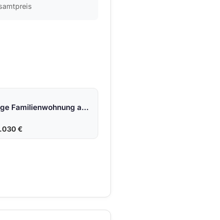
samtpreis
Sehr großzügige Familienwohnung ab 2.800 &#8364;/m² mit bis zu 5 Zimmer und bis zu 3 Bädern
8.030 €