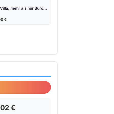
Oschatz: Eine Villa, mehr als nur Büro oder Praxis. Ihr neues Domizil, ein Denkmal für Ihren Erfolg.
00 €
10.595,87 
02 €