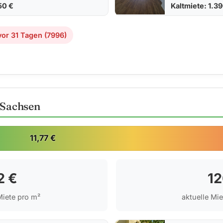
50 €
Kaltmiete: 1.3
or 31 Tagen (7996)
 Sachsen
11,77 €
2 €
12
iete pro m²
aktuelle Mi