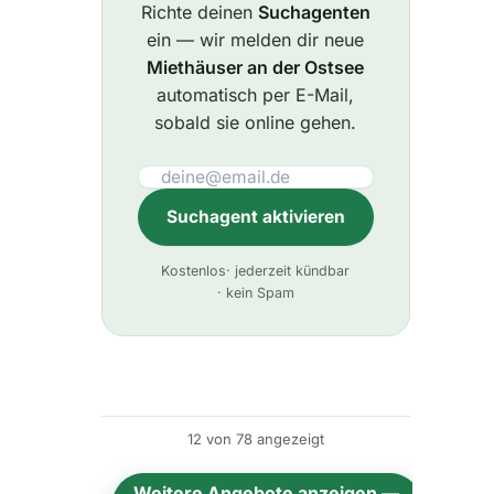
Richte deinen
Suchagenten
ein — wir melden dir neue
Miethäuser an der Ostsee
automatisch per E-Mail,
sobald sie online gehen.
Suchagent aktivieren
A
Kostenlos
· jederzeit kündbar
l
· kein Spam
t
e
r
n
12 von 78 angezeigt
a
t
Weitere Angebote anzeigen
—