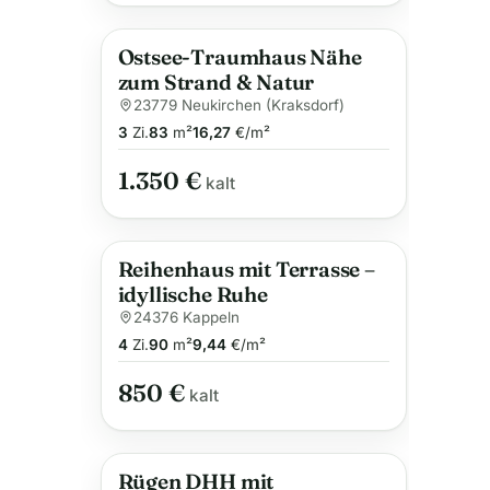
Ostsee-Traumhaus Nähe
zum Strand & Natur
23779 Neukirchen (Kraksdorf)
3
Zi.
83
m²
16,27
€/m²
1.350 €
kalt
Reihenhaus mit Terrasse –
idyllische Ruhe
24376 Kappeln
4
Zi.
90
m²
9,44
€/m²
850 €
kalt
Rügen DHH mit