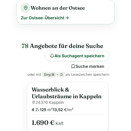
Wohnen an der Ostsee
Zur Ostsee-Übersicht
78
Angebote für deine Suche
Als Suchagent speichern
Suche merken
oder mit
+
als Lesezeichen speichern
Strg/⌘
D
Wasserblick &
Urlaubsträume in Kappeln
24376 Kappeln
4
Zi.
125
m²
13,52
€/m²
1.690 €
kalt