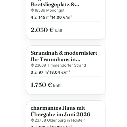
Bootsliegeplatz &
Wassergrundstück
18586 Mönchgut
4
Zi.
145
m²
14,00
€/m²
2.030 €
kalt
Strandnah & modernisiert
Ihr Traumhaus in
Timmendorf
23669 Timmendorfer Strand
3
Zi.
97
m²
18,04
€/m²
1.750 €
kalt
charmantes Haus mit
Übergabe im Juni 2026
23758 Oldenburg in Holstein