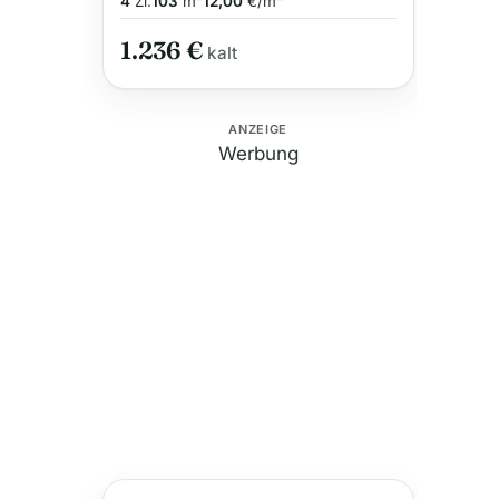
4
Zi.
103
m²
12,00
€/m²
1.236 €
kalt
ANZEIGE
Werbung