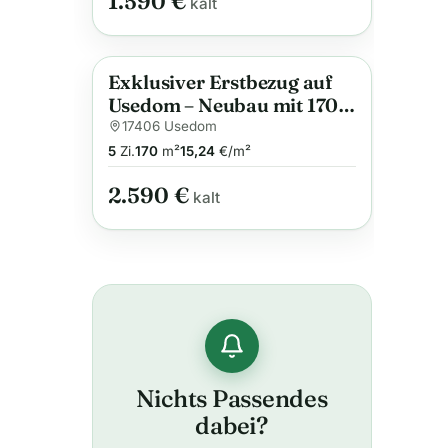
1.590 €
kalt
Exklusiver Erstbezug auf
Anzeige
Usedom – Neubau mit 170
qm & hochwertiger
17406 Usedom
Ausstattung in Karnin
5
Zi.
170
m²
15,24
€/m²
2.590 €
kalt
Nichts Passendes
dabei?