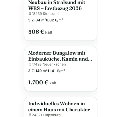
Neubau in Stralsund mit
WBS – Erstbezug 2026
18439 Stralsund
3
Zi.
84
m²
6,02
€/m²
506 €
kalt
Moderner Bungalow mit
Anzeige
Einbauküche, Kamin und
Garage in Neuenkirchen
17498 Neuenkirchen
3
Zi.
149
m²
11,41
€/m²
1.700 €
kalt
Individuelles Wohnen in
Anzeige
einem Haus mit Charakter
24321 Lütjenburg