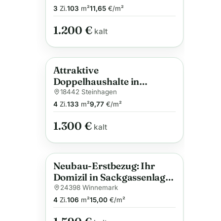
3
Zi.
103
m²
11,65
€/m²
1.200 €
kalt
Attraktive
Anzeige
Doppelhaushalte in
gefragter Wohnlage von
18442 Steinhagen
Negast
4
Zi.
133
m²
9,77
€/m²
1.300 €
kalt
Neubau-Erstbezug: Ihr
Anzeige
Domizil in Sackgassenlage
und Schleinähe
24398 Winnemark
4
Zi.
106
m²
15,00
€/m²