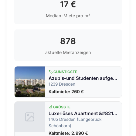
17 €
Median-Miete pro m²
878
aktuelle Mietanzeigen
🏷️ GÜNSTIGSTE
Azubis-und Studenten aufgepasst! Kleine, aber feine Singlewohnung.
1239 Dresden
Kaltmiete: 260 €
📐 GRÖSSTE
Luxeriöses Apartment &#8211; wohnen auf Zeit im schönen Langebrück
1465 Dresden (Langebrück
Schönborn)
Kaltmiete: 2.990 €