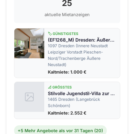
25
aktuelle Mietanzeigen
🏷️ GÜNSTIGSTES
(EF1268_M) Dresden: Äußere Neustadt, Erstbezug in neu möbliertes kleines Haus im Innenhof, mit Klimaanlage
1097 Dresden (Innere Neustadt
Leipziger Vorstadt Pieschen-
Nord/Trachenberge Äußere
Neustadt)
Kaltmiete: 1.000 €
📐 GRÖSSTES
Stilvolle Jugendstil-Villa zur Miete &#8211; Wohnen mit Geschichte und Charakter
1465 Dresden (Langebrück
Schönborn)
Kaltmiete: 2.552 €
+5 Mehr Angebote als vor 31 Tagen (20)