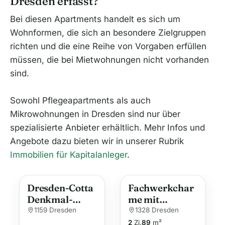
Dresden erfasst?
Bei diesen Apartments handelt es sich um
Wohnformen, die sich an besondere Zielgruppen
richten und die eine Reihe von Vorgaben erfüllen
müssen, die bei Mietwohnungen nicht vorhanden
sind.
Sowohl Pflegeapartments als auch
Mikrowohnungen in Dresden sind nur über
spezialisierte Anbieter erhältlich. Mehr Infos und
Angebote dazu bieten wir in unserer Rubrik
Immobilien für Kapitalanleger
.
Dresden-Cotta
Fachwerkchar
Denkmal-
me mit
Wohnung mit
Weitblick in
1159 Dresden
1328 Dresden
Charme
Dresden
2
Zi.
89
m²