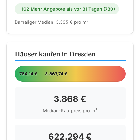
+102 Mehr Angebote als vor 31 Tagen (730)
Damaliger Median: 3.395 € pro m²
Häuser kaufen in Dresden
784,14 €
3.867,74 €
12.3
3.868 €
Median-Kaufpreis pro m²
622.294 €