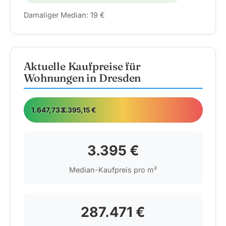
Damaliger Median: 19 €
Aktuelle Kaufpreise für
Wohnungen in Dresden
1.647,73 €
3.395,15 €
10.59
3.395 €
Median-Kaufpreis pro m²
287.471 €