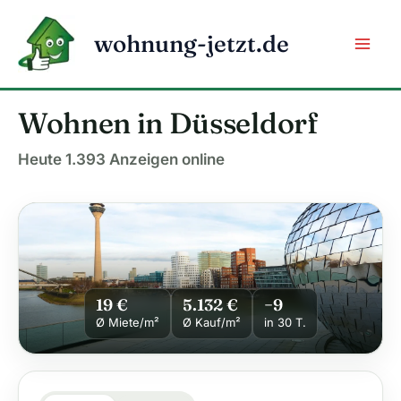
Zum
Inhalt
wohnung-jetzt.de
springen
Wohnen in Düsseldorf
Heute 1.393 Anzeigen online
19 €
5.132 €
−9
Ø Miete/m²
Ø Kauf/m²
in 30 T.