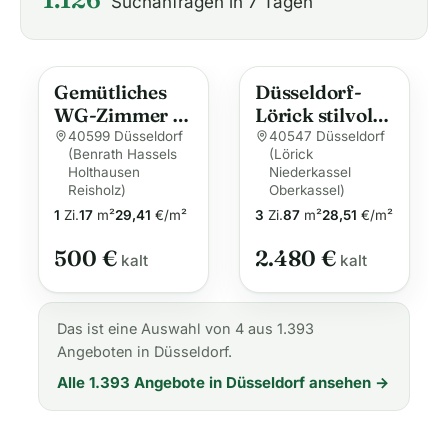
Suchanfragen in 7 Tagen
Gemütliches
Düsseldorf-
WG-Zimmer in
Lörick stilvolle
Düsseldorf-
maisonette mit
40599 Düsseldorf
40547 Düsseldorf
(Benrath Hassels
(Lörick
Himmelgeist
Terrasse
Holthausen
Niederkassel
Reisholz)
Oberkassel)
1
Zi.
17
m²
29,41
€/m²
3
Zi.
87
m²
28,51
€/m²
500 €
2.480 €
kalt
kalt
Das ist eine Auswahl von 4 aus 1.393
Angeboten in Düsseldorf.
Alle 1.393 Angebote in Düsseldorf ansehen →