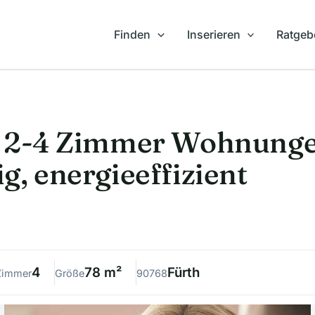
Finden
Inserieren
Ratgeb
e 2-4 Zimmer Wohnungen
g, energieeffizient
4
78 m²
Fürth
Zimmer
Größe
90768