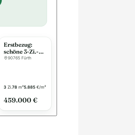
Erstbezug:
schöne 3-Zi.-
Whg. im 1.OG
90765 Fürth
mit West-
Balkon,
Effizienz A+,
Wärmepumpe,
3
Zi.
78
m²
5.885
€/m²
Bad mit
459.000 €
Fenster, u.v.m.