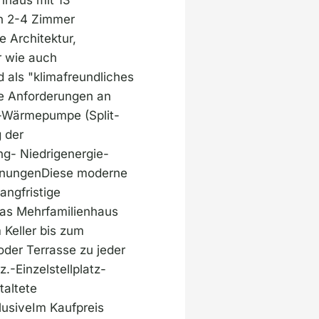
n 2-4 Zimmer
 Architektur,
r wie auch
 als "klimafreundliches
te Anforderungen an
er-Wärmepumpe (Split-
 der
g- Niedrigenergie-
ohnungenDiese moderne
angfristige
Das Mehrfamilienhaus
 Keller bis zum
der Terrasse zu jeder
.-Einzelstellplatz-
taltete
usiveIm Kaufpreis