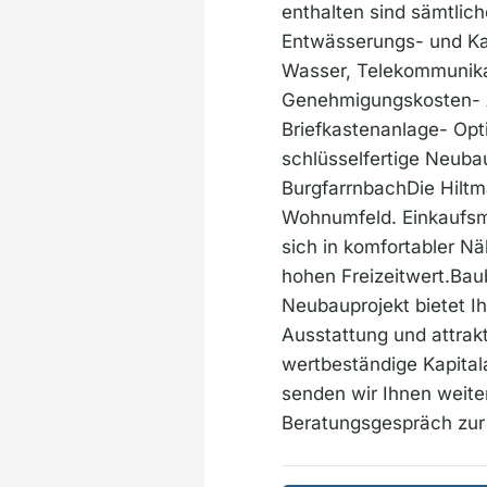
enthalten sind sämtli
Entwässerungs- und Ka
Wasser, Telekommunikat
Genehmigungskosten- A
Briefkastenanlage- Opt
schlüsselfertige Neuba
BurgfarrnbachDie Hiltm
Wohnumfeld. Einkaufsmö
sich in komfortabler N
hohen Freizeitwert.Bau
Neubauprojekt bietet I
Ausstattung und attrak
wertbeständige Kapitala
senden wir Ihnen weite
Beratungsgespräch zur