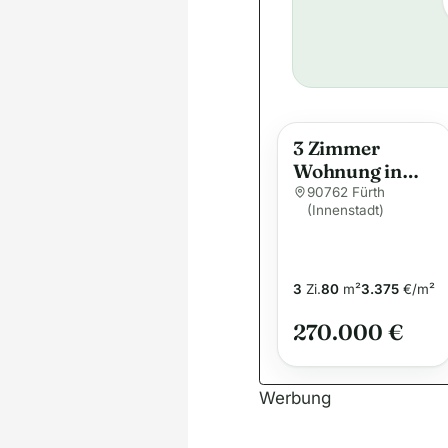
3 Zimmer
Wohnung in
der Altstadt …
90762 Fürth
(Innenstadt)
3
Zi.
80
m²
3.375
€/m²
270.000 €
Werbung