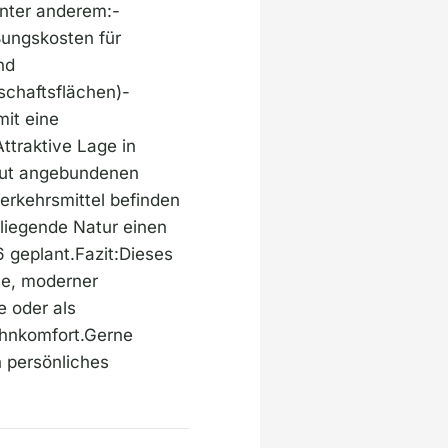
nter anderem:-
ungskosten für
nd
chaftsflächen)-
mit eine
ttraktive Lage in
 gut angebundenen
erkehrsmittel befinden
mliegende Natur einen
 geplant.Fazit:Dieses
se, moderner
e oder als
Wohnkomfort.Gerne
n persönliches