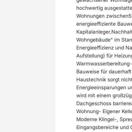
hochwertig ausgestatt
Wohnungen zwischen52 
energieeffiziente Bauw
Kapitalanleger.Nachhal
Wohngebäude" im Standa
Energieeffizienz und N
Aufstellung) für Heizu
Warmwasserbereitung- 
Bauweise für dauerhaf
Haustechnik sorgt nich
Energieeinsparungen un
wird mit einem großzüg
Dachgeschoss barrierea
Wohnung- Eigener Keller
Moderne Klingel-, Spre
Eingangsbereiche und 