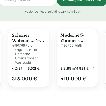
A
Kostenlos
· jederzeit kündbar
· kein Spam
l
t
e
Schöner
Moderne 3-
r
Wohnen … 4-
Zimmer-
n
Zimmer-
Erdgeschosswo
90766 Fürth
90765 Fürth
a
(Eigenes Heim
Komfortwohnu
hnung mit
Hardhöhe
t
ng mit Loggia
Terrasse und
Unterfarrnbach
i
und extra …
Garten
Weststadt)
v
4
Zi.
87
m²
3.621
€/m²
3
Zi.
85
m²
4.929
€/m²
e
315.000 €
419.000 €
: