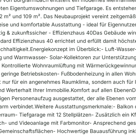
eten Eigentumswohnungen und Tiefgarage. Es entstehe
m² und 109 m². Das Neubauprojekt vereint zeitgemäße
eise und komfortable Ausstattung - ideal für Eigennutze
tig & zukunftssicher - Effizienzhaus 40Das Gebäude wird
rd Effizienzhaus 40 errichtet und erfüllt damit höchs
achhaltigkeit.Energiekonzept im Überblick:- Luft-Wass
ng und Warmwasser- Solar-Kollektoren zur Unterstützung
Kontrollierte Wohnraumlüftung mit Wärmerückgewinnun
t geringe Betriebskosten- Fußbodenheizung in allen W
t nur für ein angenehmes Raumklima, sondern auch für l
d Werterhalt Ihrer Immobilie.Komfort auf allen Ebenen
igen Personenaufzug ausgestattet, der alle Ebenen vom
rm verbindet.Weitere Ausstattungsmerkmale:- Balkon o
raum- Tiefgarage mit 12 Stellplätzen- Zusätzlich ein Kfz
ch- und Videoanlage mit Farbmonitor- Ansprechend ges
Gemeinschaftsflächen- Hochwertige Bauausführung inkl