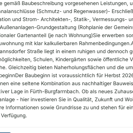
che gemäß Baubeschreibung vorgesehenen Leistungen, u
nalanschlüsse (Schmutz- und Regenwasser)- Erschließ
ion und Strom- Architekten-, Statik-, Vermessungs- u
ußenanlagen-Grundgestaltung (Rohplanie der Gemeins
ionaler Gartenanteil (je nach Wohnung)Sie erwerben so
uwohnung mit klar kalkulierbaren Rahmenbedingungen.A
annsdorfer Straße liegt in einem ruhigen und dennoch
glichkeiten, Schulen, Kindergärten sowie öffentliche V
ähe. Gleichzeitig bieten Naherholungsflächen und die u
beginnDer Baubeginn ist voraussichtlich für Herbst 2026
hnen eine seltene Kombination aus nachhaltiger Bauwei
tiver Lage in Fürth-Burgfarrnbach. Ob als neues Zuhaus
nlage - hier investieren Sie in Qualität, Zukunft und 
re Informationen sowie Grundrisse zu und stehen für ei
 Verfügung.