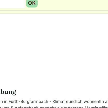
OK
ibung
in Fürth-Burgfarrnbach - Klimafreundlich wohnen!In at
von Burgfarrnbach entsteht ein modernes Mehrfamilie