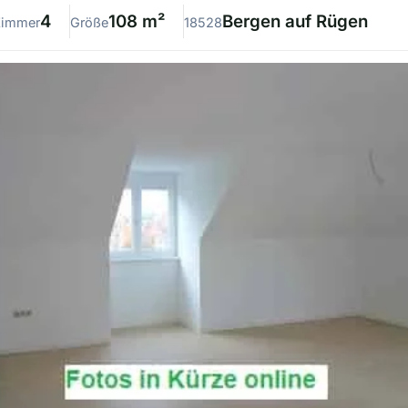
4
108 m²
Bergen auf Rügen
Zimmer
Größe
18528