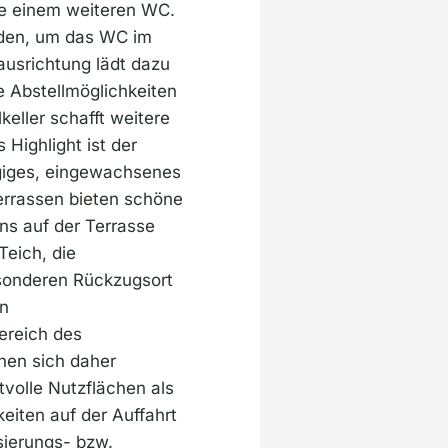
ie einem weiteren WC.
erden, um das WC im
usrichtung lädt dazu
e Abstellmöglichkeiten
eller schafft weitere
Highlight ist der
ügiges, eingewachsenes
errassen bieten schöne
ns auf der Terrasse
Teich, die
sonderen Rückzugsort
en
ereich des
nen sich daher
volle Nutzflächen als
eiten auf der Auffahrt
sierungs- bzw.