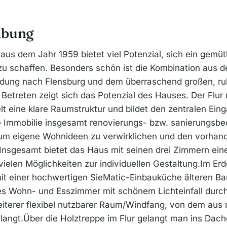
ibung
 aus dem Jahr 1959 bietet viel Potenzial, sich ein gemü
zu schaffen. Besonders schön ist die Kombination aus de
dung nach Flensburg und dem überraschend großen, ruh
Betreten zeigt sich das Potenzial des Hauses. Der Flur
t eine klare Raumstruktur und bildet den zentralen Ein
Immobilie insgesamt renovierungs- bzw. sanierungsbedürf
, um eigene Wohnideen zu verwirklichen und den vorhan
.Insgesamt bietet das Haus mit seinen drei Zimmern e
 vielen Möglichkeiten zur individuellen Gestaltung.Im E
it einer hochwertigen SieMatic-Einbauküche älteren Bau
ges Wohn- und Esszimmer mit schönem Lichteinfall durc
terer flexibel nutzbarer Raum/Windfang, von dem aus 
elangt.Über die Holztreppe im Flur gelangt man ins Dac