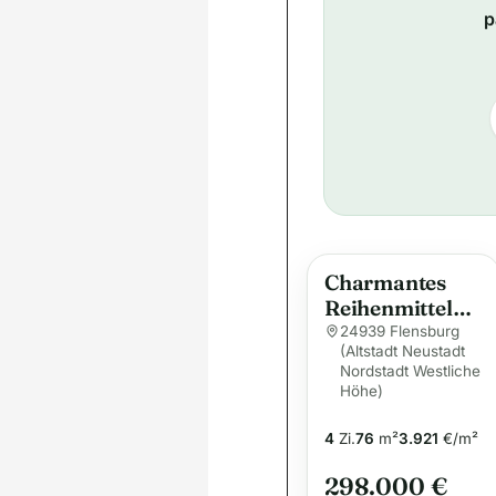
p
Charmantes
Reihenmittelha
us in beliebter
24939 Flensburg
(Altstadt Neustadt
Lage von
Nordstadt Westliche
Flensburg –
Höhe)
gemütlich,
solide und mit
4
Zi.
76
m²
3.921
€/m²
Potenzial
298.000 €