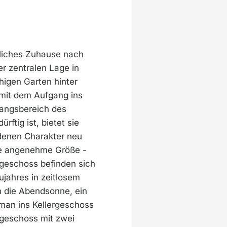
tliches Zuhause nach
r zentralen Lage in
igen Garten hinter
 mit dem Aufgang ins
gangsbereich des
tig ist, bietet sie
denen Charakter neu
ine angenehme Größe -
rdgeschoss befinden sich
jahres in zeitlosem
h die Abendsonne, ein
man ins Kellergeschoss
hgeschoss mit zwei