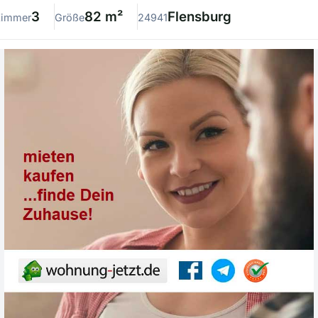
3
82 m²
Flensburg
Zimmer
Größe
24941