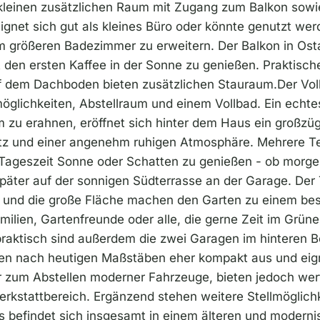
kleinen zusätzlichen Raum mit Zugang zum Balkon sow
ignet sich gut als kleines Büro oder könnte genutzt w
größeren Badezimmer zu erweitern. Der Balkon in Osta
 den ersten Kaffee in der Sonne zu genießen. Praktisch
f dem Dachboden bieten zusätzlichen Stauraum.Der Vollk
glichkeiten, Abstellraum und einem Vollbad. Ein echtes 
 zu erahnen, eröffnet sich hinter dem Haus ein großz
atz und einer angenehm ruhigen Atmosphäre. Mehrere T
 Tageszeit Sonne oder Schatten zu genießen - ob morge
päter auf der sonnigen Südterrasse an der Garage. Der 
und die große Fläche machen den Garten zu einem be
Familien, Gartenfreunde oder alle, die gerne Zeit im Grün
raktisch sind außerdem die zwei Garagen im hinteren B
len nach heutigen Maßstäben eher kompakt aus und eig
r zum Abstellen moderner Fahrzeuge, bieten jedoch wert
erkstattbereich. Ergänzend stehen weitere Stellmöglichk
 befindet sich insgesamt in einem älteren und moderni