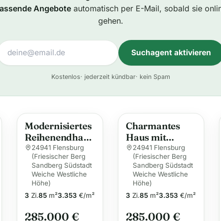
assende Angebote
automatisch per E-Mail, sobald sie onli
gehen.
Suchagent aktivieren
A
Kostenlos
· jederzeit kündbar
· kein Spam
l
t
e
Modernisiertes
Charmantes
r
Reihenendhaus
Haus mit
n
in ruhiger Lage
Modernisierun
24941 Flensburg
24941 Flensburg
a
(Friesischer Berg
(Friesischer Berg
gen in
Sandberg Südstadt
t
Sandberg Südstadt
Flensburg
Weiche Westliche
Weiche Westliche
i
Höhe)
Höhe)
v
3
Zi.
85
m²
3.353
€/m²
3
Zi.
85
m²
3.353
€/m²
e
285.000 €
285.000 €
: