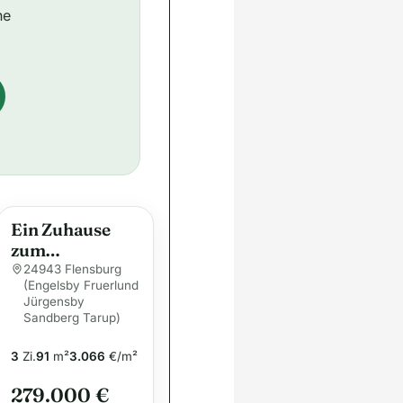
ne
Ein Zuhause
zum
Verwandeln:
24943 Flensburg
(Engelsby Fruerlund
Zentrumsnahe
Jürgensby
Doppelhaushäl
Sandberg Tarup)
fte mit
schönem
3
Zi.
91
m²
3.066
€/m²
Garten in
279.000 €
Flensburg