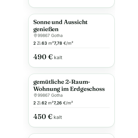
Sonne und Aussicht
Anzeige
genießen
99867 Gotha
2
Zi.
63
m²
7,78
€/m²
490 €
kalt
gemütliche 2-Raum-
Anzeige
Wohnung im Erdgeschoss
99867 Gotha
2
Zi.
62
m²
7,26
€/m²
450 €
kalt