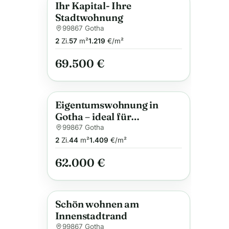
Ihr Kapital- Ihre
Anzeige
Stadtwohnung
99867 Gotha
2
Zi.
57
m²
1.219
€/m²
69.500 €
Eigentumswohnung in
Anzeige
Gotha – ideal für
Investoren
99867 Gotha
2
Zi.
44
m²
1.409
€/m²
62.000 €
Schön wohnen am
Anzeige
Innenstadtrand
99867 Gotha