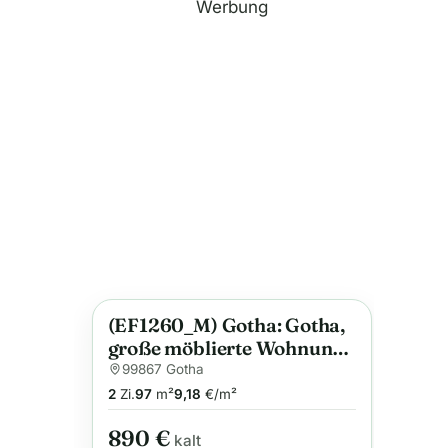
Werbung
(EF1260_M) Gotha: Gotha,
Anzeige
große möblierte Wohnung
in einem historischem
99867 Gotha
Stadthaus direkt am
2
Zi.
97
m²
9,18
€/m²
Hauptmarkt
890 €
kalt