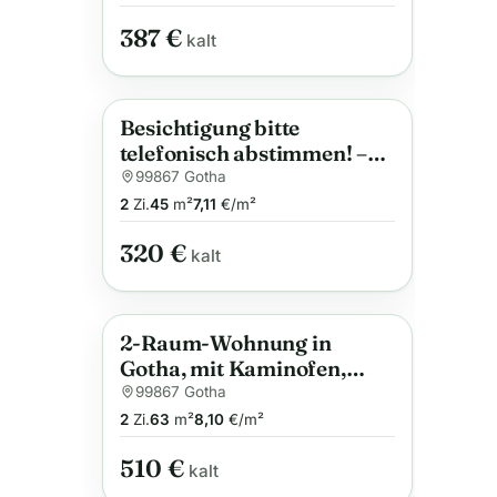
387 €
kalt
Besichtigung bitte
Anzeige
telefonisch abstimmen! –
Renovierte 2
99867 Gotha
Raumwohnung im 1.
2
Zi.
45
m²
7,11
€/m²
Obergeschoss
320 €
kalt
2-Raum-Wohnung in
Anzeige
Gotha, mit Kaminofen,
gemütlich und stadtnah
99867 Gotha
2
Zi.
63
m²
8,10
€/m²
510 €
kalt