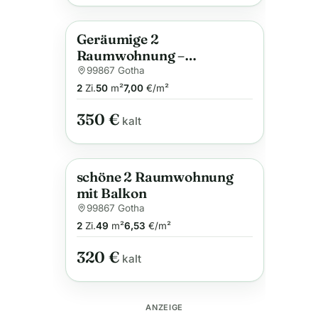
Geräumige 2
Anzeige
Raumwohnung –
Arndtraße
99867 Gotha
2
Zi.
50
m²
7,00
€/m²
350 €
kalt
schöne 2 Raumwohnung
Anzeige
mit Balkon
99867 Gotha
2
Zi.
49
m²
6,53
€/m²
320 €
kalt
ANZEIGE