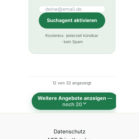
Suchagent aktivieren
A
Kostenlos
· jederzeit kündbar
l
· kein Spam
t
e
r
n
12 von 32 angezeigt
a
t
Weitere Angebote anzeigen
—
i
noch 20
v
e
:
Datenschutz