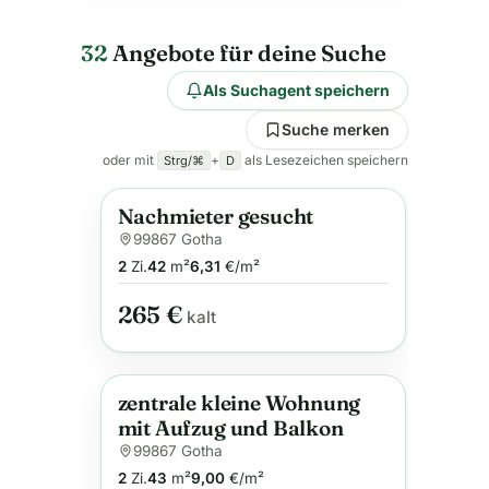
32
Angebote für deine Suche
Als Suchagent speichern
Suche merken
oder mit
+
als Lesezeichen speichern
Strg/⌘
D
Nachmieter gesucht
Anzeige
99867 Gotha
2
Zi.
42
m²
6,31
€/m²
265 €
kalt
zentrale kleine Wohnung
Anzeige
mit Aufzug und Balkon
99867 Gotha
2
Zi.
43
m²
9,00
€/m²