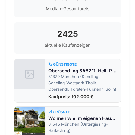
Median-Gesamtpreis
2425
aktuelle Kaufanzeigen
🏷️ GÜNSTIGSTE
Obersendling &#8211; Hell. Praktisch. Möbliert. &#8211; Hotelapartment als Investment!
81379 München (Sendling
Sendling-Westpark Thalk.
Obersendl.-Forsten-Fürstenr.-Solln)
Kaufpreis: 102.000 €
📐 GRÖSSTE
Wohnen wie im eigenen Haus &#8211; Garten-Maisonette Whg. mit 339 m² Gesamtfläche und Privatgarten
81545 München (Untergiesing-
Harlaching)