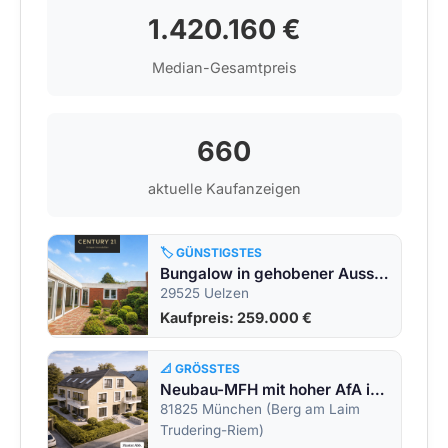
1.420.160 €
Median-Gesamtpreis
660
aktuelle Kaufanzeigen
🏷️ GÜNSTIGSTES
Bungalow in gehobener Ausstattung in Uelzen
29525 Uelzen
Kaufpreis: 259.000 €
📐 GRÖSSTES
Neubau-MFH mit hoher AfA in München-Trudering
81825 München (Berg am Laim
Trudering-Riem)