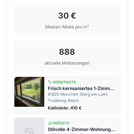
30 €
Median-Miete pro m²
888
aktuelle Mietanzeigen
🏷️ GÜNSTIGSTE
Frisch kernsaniertes 1-Zimmer &#8211; Souterrain Studio mit Pantryküche in ruhiger Lage – München-Berg am Laim
81825 München (Berg am Laim
Trudering-Riem)
Kaltmiete: 410 €
📐 GRÖSSTE
Stilvolle 4-Zimmer-Wohnung mit zwei Balkonen und Einliegerfläche