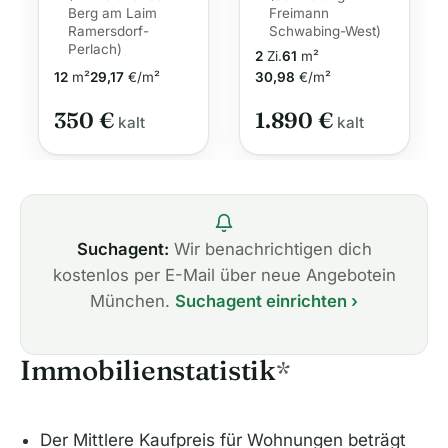
am Laim
Wohnung
Berg am Laim
Freimann
Ramersdorf-
Schwabing-West)
Perlach)
2
Zi.
61
m²
12
m²
29,17
€/m²
30,98
€/m²
350 €
1.890 €
kalt
kalt
Suchagent:
Wir benachrichtigen dich
kostenlos per E-Mail über neue Angebotein
München.
Suchagent einrichten ›
Immobilienstatistik
*
Der Mittlere Kaufpreis für Wohnungen beträgt