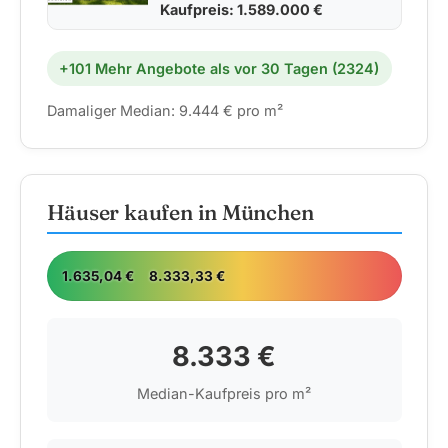
Kaufpreis: 1.589.000 €
+101 Mehr Angebote als vor 30 Tagen (2324)
Damaliger Median: 9.444 € pro m²
Häuser kaufen in München
1.635,04 €
8.333,33 €
24.
8.333 €
Median-Kaufpreis pro m²