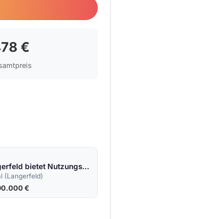
9.076,7
78 €
samtpreis
IMWRC – Langerfeld bietet Nutzungs-DUO: Wohnflächen und Gewerbeflächen in einem Angebot!
 (Langerfeld)
90.000 €