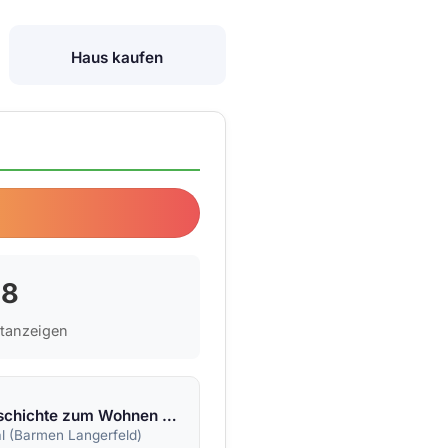
Haus kaufen
36,25 €
38
etanzeigen
Architekturgeschichte zum Wohnen &#8211; exklusive Gartenwohnung in der Villa Friedländer
l (Barmen Langerfeld)