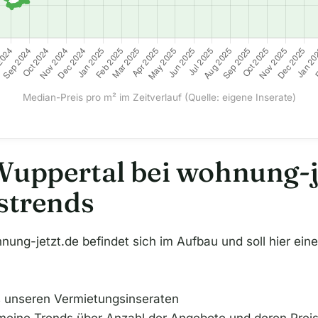
Median-Preis pro m² im Zeitverlauf (Quelle: eigene Inserate)
Wuppertal bei wohnung-je
istrends
nung-jetzt.de befindet sich im Aufbau und soll hier ein
 unseren Vermietungsinseraten