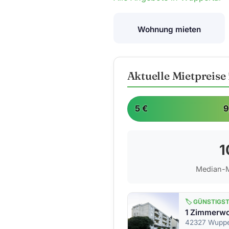
Wohnung mieten
Aktuelle Mietpreis
5 €
9
1
Median-M
🏷️ GÜNSTIGS
42327 Wupper