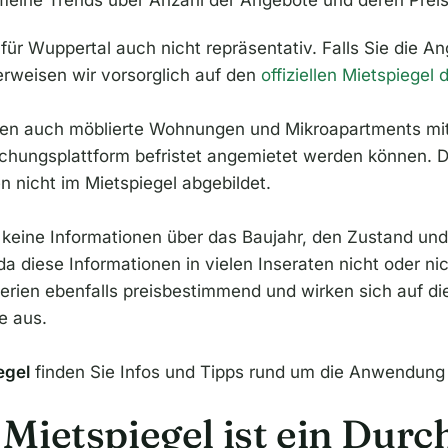
gemeine Trends über Anzahl der Angebote und deren Prei
 für Wuppertal auch nicht repräsentativ. Falls Sie die A
erweisen wir vorsorglich auf den
offiziellen Mietspiegel
ießen auch möblierte Wohnungen und Mikroapartments m
chungsplattform befristet angemietet werden können.
 nicht im Mietspiegel abgebildet.
keine Informationen über das Baujahr, den Zustand un
a diese Informationen in vielen Inseraten nicht oder ni
riterien ebenfalls preisbestimmend und wirken sich auf d
e aus.
egel
finden Sie Infos und Tipps rund um die Anwendung de
Mietspiegel ist ein Durc