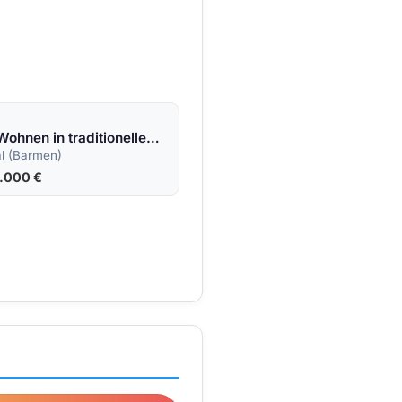
Einzigartiges Wohnen in traditionellem Loft mit modernstem Wohnkomfort in grüner Lage!
l (Barmen)
5.000 €