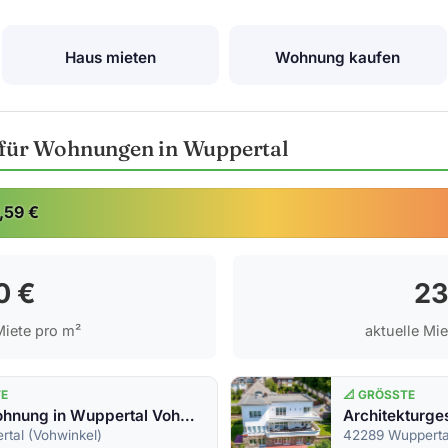
Haus mieten
Wohnung kaufen
e für Wohnungen in Wuppertal
,59 €
0 €
2
iete pro m²
aktuelle Mi
TE
📐 GRÖSSTE
1 Zimmerwohnung in Wuppertal Vohwinkel
tal (Vohwinkel)
42289 Wupperta