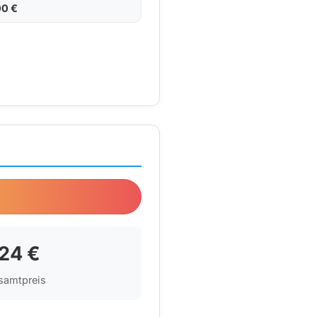
00 €
5.0
24 €
samtpreis