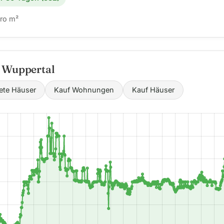
ro m²
n Wuppertal
ete Häuser
Kauf Wohnungen
Kauf Häuser