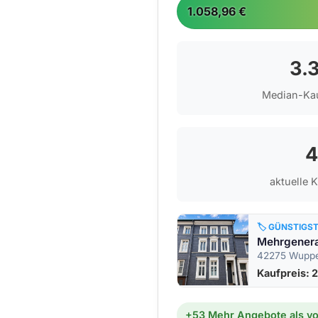
1.058,96 €
3.
Median-Kau
4
aktuelle 
🏷️ GÜNSTIGS
42275 Wuppe
Kaufpreis: 
+53 Mehr Angebote als vo