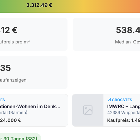
3.312,49 €
312 €
538.4
fpreis pro m²
Median-Ge
35
Kaufanzeigen
TES
📐 GRÖSSTES
Mehrgenerationen-Wohnen im Denkmal: 3 sanierte Einheiten im Reihenmittelhaus in Oberbarmen!
rtal (Barmen)
42389 Wuppertal
224.000 €
Kaufpreis: 1.4
r 30 Tagen (382)