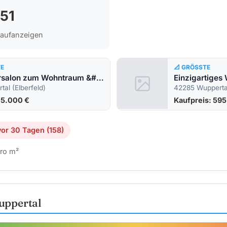
151
Kaufanzeigen
TE
📐 GRÖSSTE
Vom Friseursalon zum Wohntraum &#8211; mit viel Potenzial für Neues
al (Elberfeld)
42285 Wupperta
45.000 €
Kaufpreis: 59
or 30 Tagen (158)
ro m²
uppertal