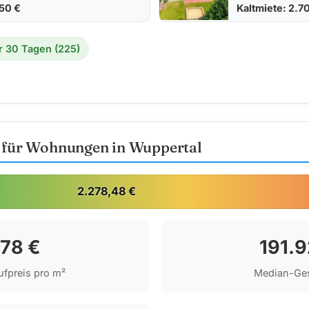
250 €
Kaltmiete: 2.7
r 30 Tagen (225)
e für Wohnungen in Wuppertal
2.278,48 €
278 €
191.9
fpreis pro m²
Median-Ge