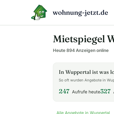
Zum
Inhalt
wohnung-jetzt.de
springen
Mietspiegel 
Heute 894 Anzeigen online
In Wuppertal ist was l
So oft wurden Angebote in Wu
247
327
Aufrufe heute
Alle Angebote in Wuppertal