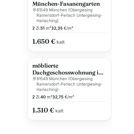
München-Fasanengarten
81549 München (Obergiesing
Ramersdorf-Perlach Untergiesing-
Harlaching)
2
Zi.
51
m²
32,35
€/m²
1.650 €
kalt
möblierte
Dachgeschosswohnung in
Perlach – ab August
81549 München (Obergiesing
Ramersdorf-Perlach Untergiesing-
Harlaching)
2
Zi.
40
m²
32,75
€/m²
1.310 €
kalt