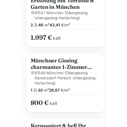
Erstbezug mit Terrasse &
Garten in München
81547 München (Obergiesing
Untergiesing-Harlaching)
2
Zi.
46
m²
43,41
€/m²
1.997 €
kalt
Münchner Giesing
charmantes 1-Zimmer
Tiefparterre
81549 München (Obergiesing
Ramersdorf-Perlach Untergiesing-
Harlaching)
1
Zi.
30
m²
26,67
€/m²
800 €
kalt
Kernsaniert & hell Ihr