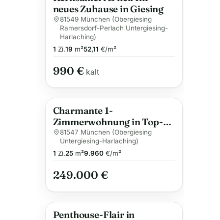
neues Zuhause in Giesing
81549 München (Obergiesing
Ramersdorf-Perlach Untergiesing-
Harlaching)
1
Zi.
19
m²
52,11
€/m²
990 €
kalt
Charmante 1-
Zimmerwohnung in Top-
Lage München
81547 München (Obergiesing
Untergiesing-Harlaching)
1
Zi.
25
m²
9.960
€/m²
249.000 €
Penthouse-Flair in