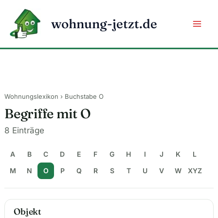
Zum
Inhalt
wohnung-jetzt.de
springen
Wohnungslexikon
› Buchstabe O
Begriffe mit O
8 Einträge
A
B
C
D
E
F
G
H
I
J
K
L
M
N
O
P
Q
R
S
T
U
V
W
XYZ
Objekt